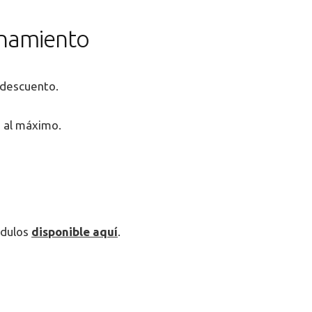
ionamiento
 descuento.
a al máximo.
ódulos
disponible aquí
.